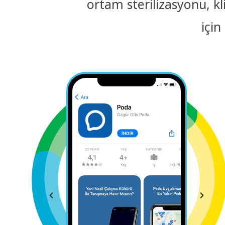
ortam sterilizasyonu, kl
için
erişimi