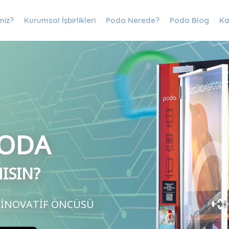
miz?
Kurumsal İşbirlikleri
Poda Nerede?
Poda Blog
Ka
PODA
ISIN?
 İNOVATİF ÖNCÜSÜ