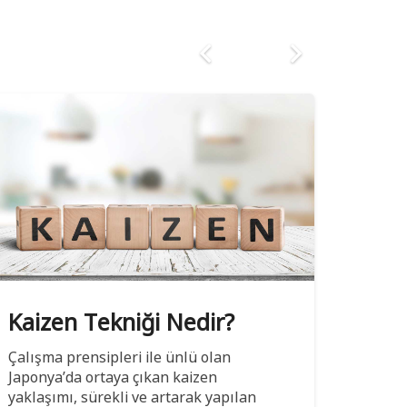
Kaizen Tekniği Nedir?
Lide
Çalışma prensipleri ile ünlü olan
Kimile
Japonya’da ortaya çıkan kaizen
özellik
yaklaşımı, sürekli ve artarak yapılan
kazanıl